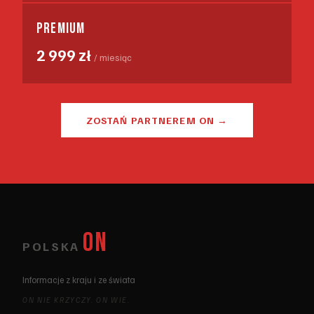
PREMIUM
2 999 zł
/ miesiąc
ZOSTAŃ PARTNEREM ON →
ON
POLSKA
Informacje z kraju i ze świata
ON NIE KRZYCZY. ON WIE.