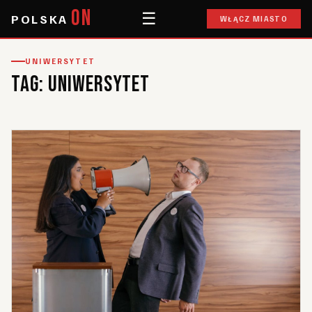
ON
☰
POLSKA
WŁĄCZ MIASTO
UNIWERSYTET
Tag:
uniwersytet