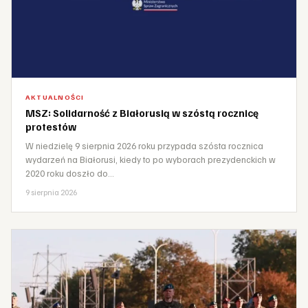
AKTUALNOŚCI
MSZ: Solidarność z Białorusią w szóstą rocznicę
protestów
W niedzielę 9 sierpnia 2026 roku przypada szósta rocznica
wydarzeń na Białorusi, kiedy to po wyborach prezydenckich w
2020 roku doszło do…
9 sierpnia 2026