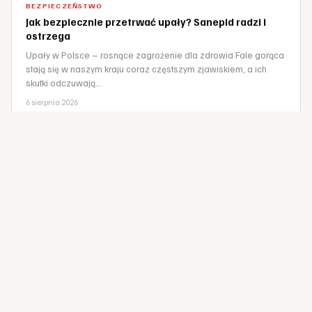
BEZPIECZEŃSTWO
Jak bezpiecznie przetrwać upały? Sanepid radzi i
ostrzega
Upały w Polsce – rosnące zagrożenie dla zdrowia Fale gorąca
stają się w naszym kraju coraz częstszym zjawiskiem, a ich
skutki odczuwają…
6 sierpnia 2026