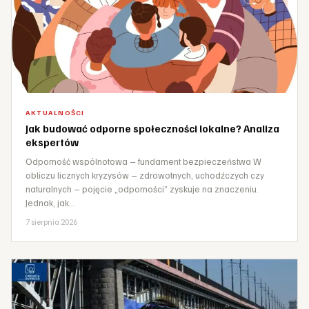
AKTUALNOŚCI
Jak budować odporne społeczności lokalne? Analiza
ekspertów
Odporność wspólnotowa – fundament bezpieczeństwa W
obliczu licznych kryzysów – zdrowotnych, uchodźczych czy
naturalnych – pojęcie „odporności” zyskuje na znaczeniu.
Jednak, jak…
7 sierpnia 2026