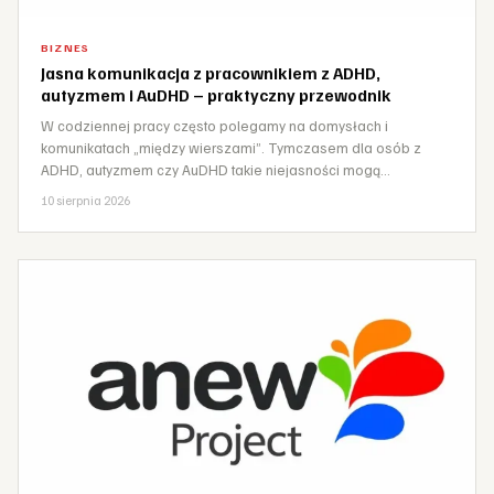
BIZNES
Jasna komunikacja z pracownikiem z ADHD,
autyzmem i AuDHD – praktyczny przewodnik
W codziennej pracy często polegamy na domysłach i
komunikatach „między wierszami”. Tymczasem dla osób z
ADHD, autyzmem czy AuDHD takie niejasności mogą…
10 sierpnia 2026