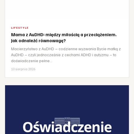
LIFESTYLE
Mama z AuDHD: między miłością a przeciążeniem.
Jak odnaleźć równowagę?
Macierzyństwo z AuDHD – codzienne wyzwania Bycie matką z
AuDHD – czyli jednocześnie z cechami ADHD i autyzmu – to
doświadczenie pełne…
10 sierpnia 2026