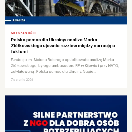
AKTUALNOŚCI
Polska pomoc dla Ukrainy: analiza Marka
Ziółkowskiego ujawnia rozziew między narracją a
faktami
Fundacja im. Stefana Batorego opublikowała analizę Marka
Ziółkowskiego, byłego ambasadora RP w Kijowie i przy NATO,
zatytułowaną „Polska pomoc dla Ukrainy. Nagie…
7 sierpnia 2026