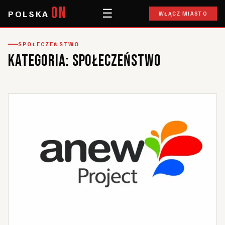
ON
☰
POLSKA
WŁĄCZ MIASTO
SPOŁECZEŃSTWO
Kategoria:
Społeczeństwo